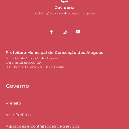
Ouvidoria
ouvidoria@conceicaodasalagoas.mg.gov.br
Prefeitura Municipal de Conceição das Alagoas
Município de Conceição das Alagoas
CNPJ: 18.428.854/0001-39
Rua Floriano Peixoto, 395 - Bairro Centro
Governo
Prefeito
Vice-Prefeito
Aquisições e Contratações de Serviços​