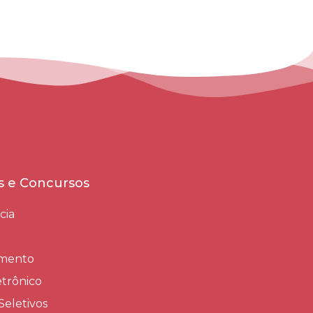
es e Concursos
cia
amento
trônico
Seletivos