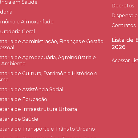
lância em Saúde
Decretos
doria
Dispensa e
imônio e Almoxarifado
Contratos
uradoria Geral
Lista de
etaria de Administração, Finanças e Gestão
2026
essoal
etaria de Agropecuária, Agroindústria e
Acessar Lis
 Ambiente
etaria de Cultura, Patrimônio Histórico e
smo
etaria de Assistência Social
etaria de Educação
etaria de Infraestrutura Urbana
etaria de Saúde
etaria de Transporte e Trânsito Urbano