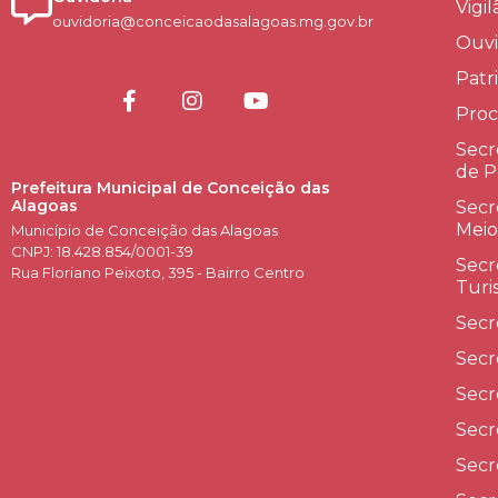
Vigi
ouvidoria@conceicaodasalagoas.mg.gov.br
Ouvi
Patr
Proc
Secr
de P
Prefeitura Municipal de Conceição das
Alagoas
Secr
Meio
Município de Conceição das Alagoas
CNPJ: 18.428.854/0001-39
Secr
Rua Floriano Peixoto, 395 - Bairro Centro
Turi
Secr
Secr
Secr
Secr
Secr