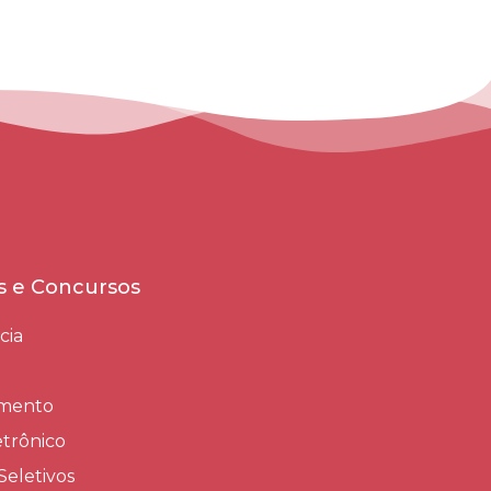
es e Concursos
cia
amento
trônico
Seletivos