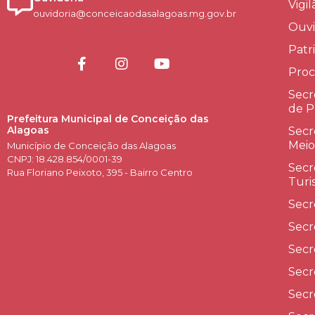
Vigi
ouvidoria@conceicaodasalagoas.mg.gov.br
Ouvi
Patr
Proc
Secr
de P
Prefeitura Municipal de Conceição das
Alagoas
Secr
Meio
Município de Conceição das Alagoas
CNPJ: 18.428.854/0001-39
Secr
Rua Floriano Peixoto, 395 - Bairro Centro
Turi
Secr
Secr
Secr
Secr
Secr