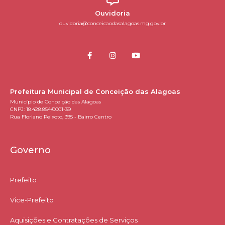
Ouvidoria
ouvidoria@conceicaodasalagoas.mg.gov.br
Prefeitura Municipal de Conceição das Alagoas
Município de Conceição das Alagoas
CNPJ: 18.428.854/0001-39
Rua Floriano Peixoto, 395 - Bairro Centro
Governo
Prefeito
Vice-Prefeito
Aquisições e Contratações de Serviços​