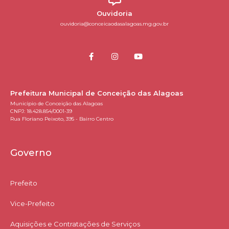
Ouvidoria
ouvidoria@conceicaodasalagoas.mg.gov.br
Prefeitura Municipal de Conceição das Alagoas
Município de Conceição das Alagoas
CNPJ: 18.428.854/0001-39
Rua Floriano Peixoto, 395 - Bairro Centro
Governo
Prefeito
Vice-Prefeito
Aquisições e Contratações de Serviços​