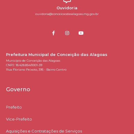
Ouvidoria
ouvidoria@conceicaodasalagoas.mg.gov.br
Prefeitura Municipal de Conceição das Alagoas
Município de Conceição das Alagoas
CNPJ: 18.428.854/0001-39
Rua Floriano Peixoto, 395 - Bairro Centro
Governo
Prefeito
Vice-Prefeito
Aquisições e Contratações de Serviços​