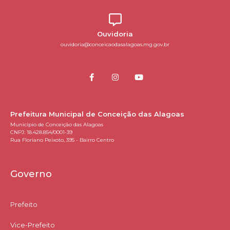
Ouvidoria
ouvidoria@conceicaodasalagoas.mg.gov.br
Prefeitura Municipal de Conceição das Alagoas
Município de Conceição das Alagoas
CNPJ: 18.428.854/0001-39
Rua Floriano Peixoto, 395 - Bairro Centro
Governo
Prefeito
Vice-Prefeito