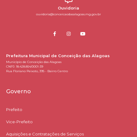
Ouvidoria
ouvidoria@conceicaodasalagoas.mg.gov.br
Prefeitura Municipal de Conceição das Alagoas
Município de Conceição das Alagoas
CNPJ: 18.428.854/0001-39
Rua Floriano Peixoto, 395 - Bairro Centro
Governo
Prefeito
Vice-Prefeito
Aquisições e Contratações de Serviços​