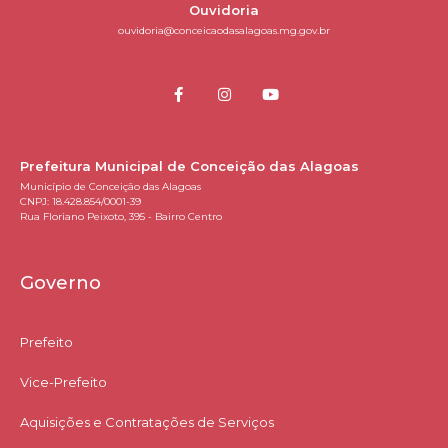
Ouvidoria
ouvidoria@conceicaodasalagoas.mg.gov.br
Prefeitura Municipal de Conceição das Alagoas
Município de Conceição das Alagoas
CNPJ: 18.428.854/0001-39
Rua Floriano Peixoto, 395 - Bairro Centro
Governo
Prefeito
Vice-Prefeito
Aquisições e Contratações de Serviços​