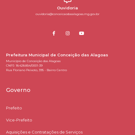
Ouvidoria
ouvidoria@conceicaodasalagoas.mg.gov.br
Prefeitura Municipal de Conceição das Alagoas
Município de Conceição das Alagoas
CNPJ: 18.428.854/0001-39
Rua Floriano Peixoto, 395 - Bairro Centro
Governo
Prefeito
Vice-Prefeito
Aquisições e Contratações de Serviços​