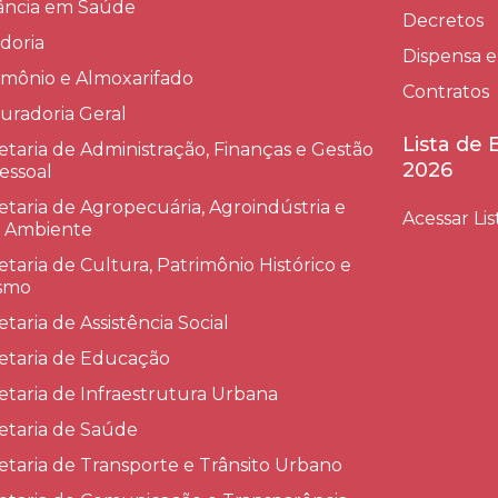
lância em Saúde
Decretos
doria
Dispensa e
imônio e Almoxarifado
Contratos
uradoria Geral
Lista de
etaria de Administração, Finanças e Gestão
2026
essoal
etaria de Agropecuária, Agroindústria e
Acessar Lis
 Ambiente
etaria de Cultura, Patrimônio Histórico e
smo
etaria de Assistência Social
etaria de Educação
etaria de Infraestrutura Urbana
etaria de Saúde
etaria de Transporte e Trânsito Urbano