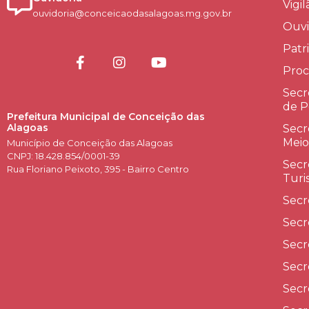
Vigi
ouvidoria@conceicaodasalagoas.mg.gov.br
Ouvi
Patr
Proc
Secr
de P
Prefeitura Municipal de Conceição das
Alagoas
Secr
Meio
Município de Conceição das Alagoas
CNPJ: 18.428.854/0001-39
Secr
Rua Floriano Peixoto, 395 - Bairro Centro
Turi
Secr
Secr
Secr
Secr
Secr