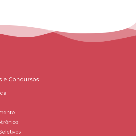
es e Concursos
cia
amento
trônico
Seletivos