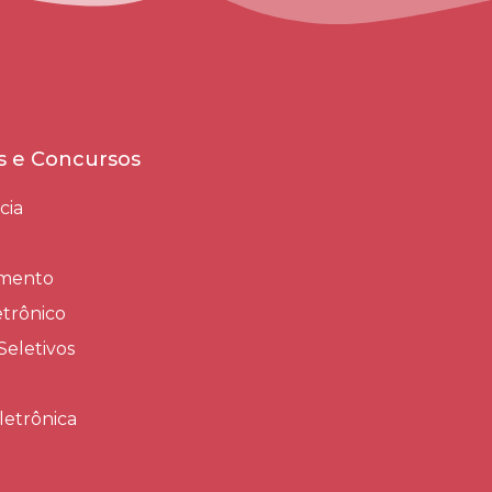
es e Concursos
cia
amento
trônico
Seletivos
letrônica