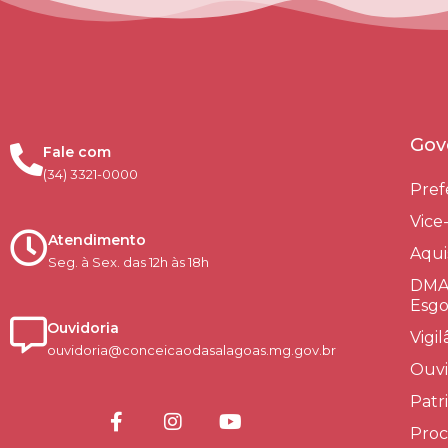
Gov
Fale com
(34) 3321-0000
Pref
Vice
Atendimento
Aqui
Seg. à Sex. das 12h às 18h
DMAE
Esgo
Ouvidoria
Vigi
ouvidoria@conceicaodasalagoas.mg.gov.br
Ouvi
Patr
Proc