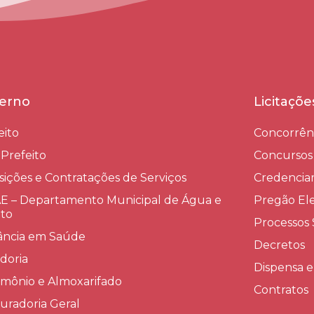
erno
Licitaçõ
eito
Concorrên
-Prefeito
Concursos
sições e Contratações de Serviços​
Credenci
 – Departamento Municipal de Água e
Pregão Ele
to
Processos 
lância em Saúde
Decretos
doria
Dispensa e
imônio e Almoxarifado
Contratos
uradoria Geral