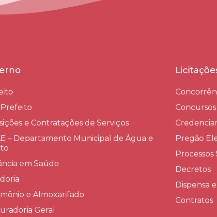
erno
Licitaçõ
eito
Concorrên
-Prefeito
Concursos
sições e Contratações de Serviços​
Credenci
 – Departamento Municipal de Água e
Pregão Ele
to
Processos 
lância em Saúde
Decretos
doria
Dispensa e
imônio e Almoxarifado
Contratos
uradoria Geral