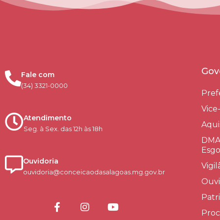
Gov
Fale com
(34) 3321-0000
Pref
Vice
Atendimento
Aqui
Seg. à Sex. das 12h às 18h
DMAE
Esgo
Ouvidoria
Vigi
ouvidoria@conceicaodasalagoas.mg.gov.br
Ouvi
Patr
Proc