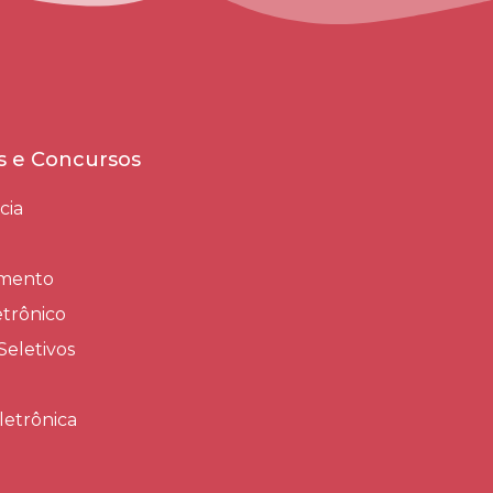
es e Concursos
cia
amento
trônico
Seletivos
letrônica