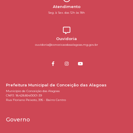
Atendimento
Seg. à Sex. das 12h às 18h
Ouvidoria
ouvidoria@conceicaodasalagoas.mg.gov.br
Prefeitura Municipal de Conceição das Alagoas
Município de Conceição das Alagoas
CNPJ: 18.428.854/0001-39
Rua Floriano Peixoto, 395 - Bairro Centro
Governo