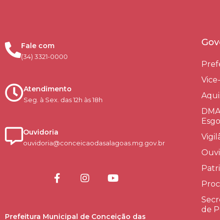
Gov
Fale com
(34) 3321-0000
Pref
Vice
Atendimento
Aqui
Seg. à Sex. das 12h às 18h
DMAE
Esgo
Ouvidoria
Vigi
ouvidoria@conceicaodasalagoas.mg.gov.br
Ouvi
Patr
Proc
Secr
de P
Prefeitura Municipal de Conceição das