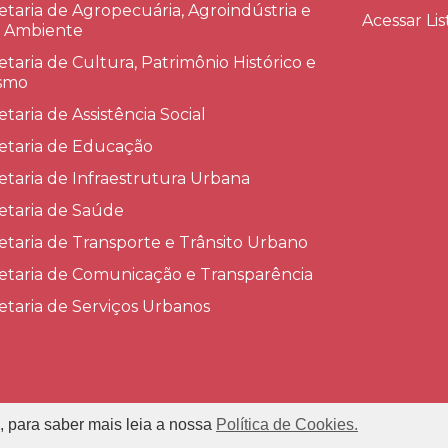
etaria de Agropecuária, Agroindústria e
Acessar Lis
 Ambiente
etaria de Cultura, Patrimônio Histórico e
smo
etaria de Assistência Social
etaria de Educação
etaria de Infraestrutura Urbana
etaria de Saúde
etaria de Transporte e Trânsito Urbano
etaria de Comunicação e Transparência
etaria de Serviços Urbanos
, para saber mais leia a nossa
Política de Cookies.
refeitura Municipal de Conceição das Alagoas