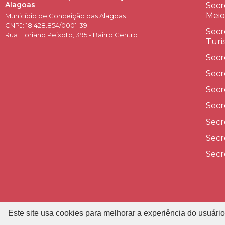
Alagoas
Secr
Meio
Município de Conceição das Alagoas
CNPJ: 18.428.854/0001-39
Secr
Rua Floriano Peixoto, 395 - Bairro Centro
Turi
Secr
Secr
Secr
Secr
Secr
Secr
Secr
Este site usa cookies para melhorar a experiência do usuário
P