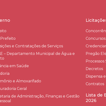
erno
Licitaçõ
eito
Concorrên
-Prefeito
Concursos
sições e Contratações de Serviços​
Credenci
 – Departamento Municipal de Água e
Pregão Ele
to
Processos 
lância em Saúde
Decretos
doria
Dispensa e
imônio e Almoxarifado
Contratos
uradoria Geral
Lista de
etaria de Administração, Finanças e Gestão
2026
essoal