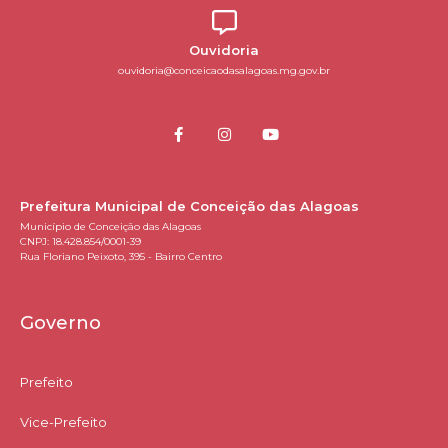
Ouvidoria
ouvidoria@conceicaodasalagoas.mg.gov.br
Prefeitura Municipal de Conceição das Alagoas
Município de Conceição das Alagoas
CNPJ: 18.428.854/0001-39
Rua Floriano Peixoto, 395 - Bairro Centro
Governo
Prefeito
Vice-Prefeito