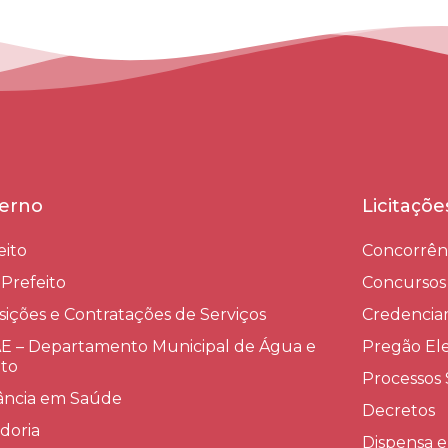
erno
Licitaçõ
eito
Concorrên
-Prefeito
Concursos
sições e Contratações de Serviços​
Credenci
 – Departamento Municipal de Água e
Pregão Ele
to
Processos 
lância em Saúde
Decretos
doria
Dispensa e