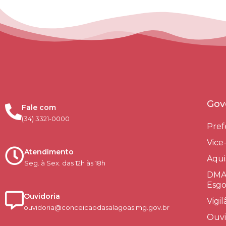
Gov
Fale com
(34) 3321-0000
Pref
Vice
Atendimento
Aqui
Seg. à Sex. das 12h às 18h
DMAE
Esgo
Ouvidoria
Vigi
ouvidoria@conceicaodasalagoas.mg.gov.br
Ouvi