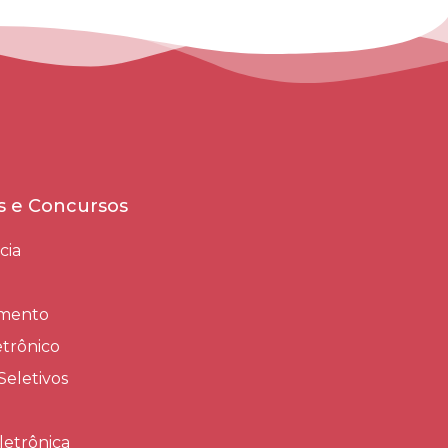
es e Concursos
cia
amento
trônico
Seletivos
letrônica