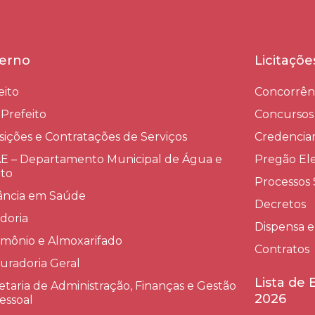
erno
Licitaçõ
eito
Concorrên
-Prefeito
Concursos
sições e Contratações de Serviços​
Credenci
 – Departamento Municipal de Água e
Pregão Ele
to
Processos 
lância em Saúde
Decretos
doria
Dispensa e
imônio e Almoxarifado
Contratos
uradoria Geral
Lista de
etaria de Administração, Finanças e Gestão
2026
essoal