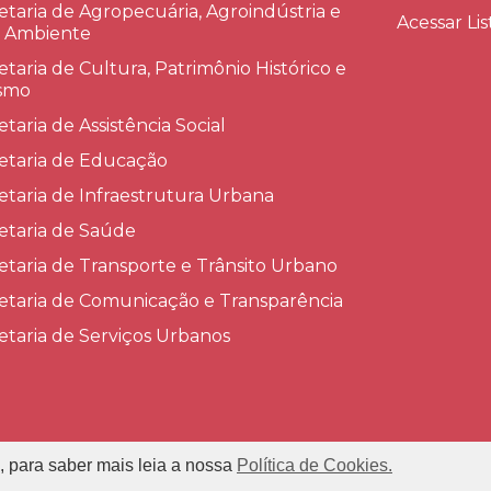
etaria de Agropecuária, Agroindústria e
Acessar Lis
 Ambiente
etaria de Cultura, Patrimônio Histórico e
smo
etaria de Assistência Social
etaria de Educação
etaria de Infraestrutura Urbana
etaria de Saúde
etaria de Transporte e Trânsito Urbano
etaria de Comunicação e Transparência
etaria de Serviços Urbanos
, para saber mais leia a nossa
Política de Cookies.
refeitura Municipal de Conceição das Alagoas