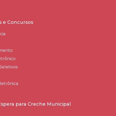
es e Concursos
cia
amento
trônico
Seletivos
letrônica
 Espera para Creche Municipal