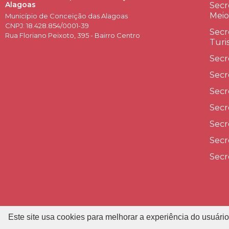
Alagoas
Secr
Meio
Município de Conceição das Alagoas
CNPJ: 18.428.854/0001-39
Secr
Rua Floriano Peixoto, 395 - Bairro Centro
Turi
Secr
Secr
Secr
Secr
Secr
Secr
Secr
Este site usa cookies para melhorar a experiência do usuário
P