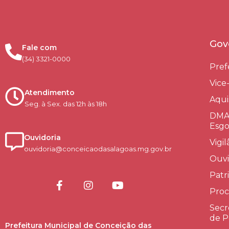
Gov
Fale com
(34) 3321-0000
Pref
Vice
Atendimento
Aqui
Seg. à Sex. das 12h às 18h
DMAE
Esgo
Ouvidoria
Vigi
ouvidoria@conceicaodasalagoas.mg.gov.br
Ouvi
Patr
Proc
Secr
de P
Prefeitura Municipal de Conceição das