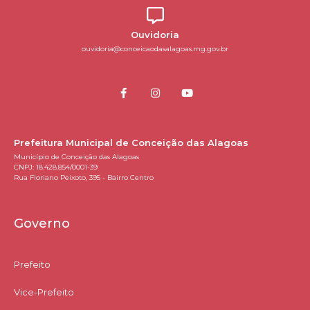
Ouvidoria
ouvidoria@conceicaodasalagoas.mg.gov.br
Prefeitura Municipal de Conceição das Alagoas
Município de Conceição das Alagoas
CNPJ: 18.428.854/0001-39
Rua Floriano Peixoto, 395 - Bairro Centro
Governo
Prefeito
Vice-Prefeito