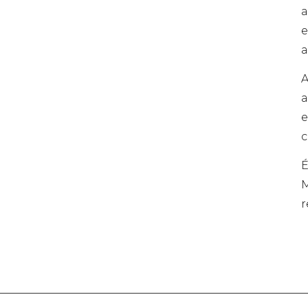
a
e
a
A
a
e
c
É
M
r