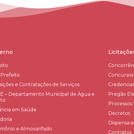
erno
Licitaçõ
eito
Concorrên
-Prefeito
Concursos
sições e Contratações de Serviços​
Credenci
 – Departamento Municipal de Água e
Pregão Ele
to
Processos 
lância em Saúde
Decretos
doria
Dispensa e
imônio e Almoxarifado
Contratos