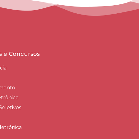
es e Concursos
cia
amento
trônico
Seletivos
letrônica