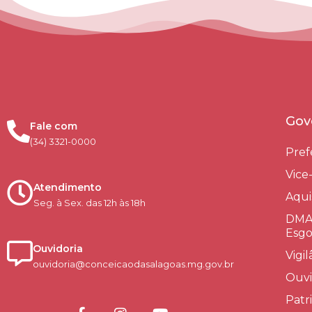
Gov
Fale com
(34) 3321-0000
Pref
Vice
Atendimento
Aqui
Seg. à Sex. das 12h às 18h
DMAE
Esgo
Ouvidoria
Vigi
ouvidoria@conceicaodasalagoas.mg.gov.br
Ouvi
Patr