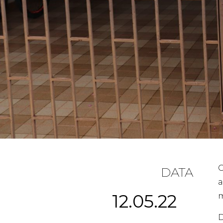
O
DATA
a
12.05.22
m
D