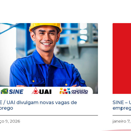
E / UAI divulgam novas vagas de
SINE – 
prego
empre
o 9, 2026
janeiro 7