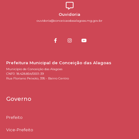
Ouvidoria
ouvidoria@conceicaodasalagoas.mg.gov.br
Prefeitura Municipal de Conceição das Alagoas
Município de Conceição das Alagoas
CNPJ: 18.428.854/0001-39
Rua Floriano Peixoto, 395 - Bairro Centro
Governo
Prefeito
Vice-Prefeito