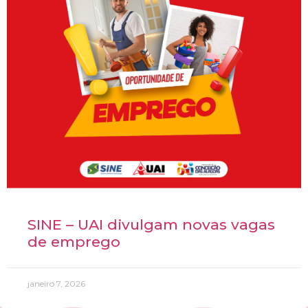
SINE – UAI divulgam novas vagas
de emprego
janeiro 7, 2026