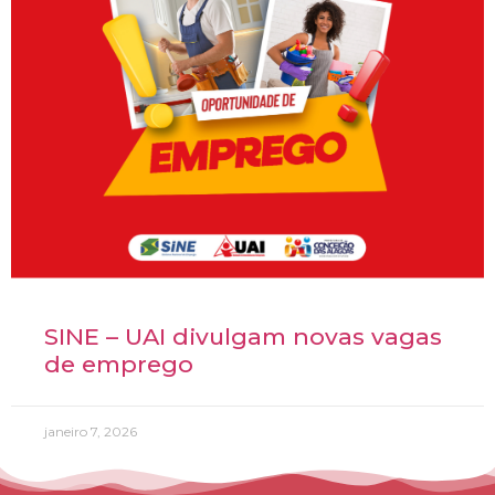
SINE – UAI divulgam novas vagas
de emprego
janeiro 7, 2026