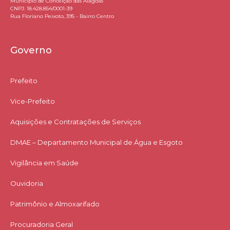
Município de Conceição das Alagoas
CNPJ: 18.428.854/0001-39
Rua Floriano Peixoto, 395 - Bairro Centro
Governo
Prefeito
Vice-Prefeito
Aquisições e Contratações de Serviços​
DMAE – Departamento Municipal de Água e Esgoto
Vigilância em Saúde
Ouvidoria
Patrimônio e Almoxarifado
Procuradoria Geral