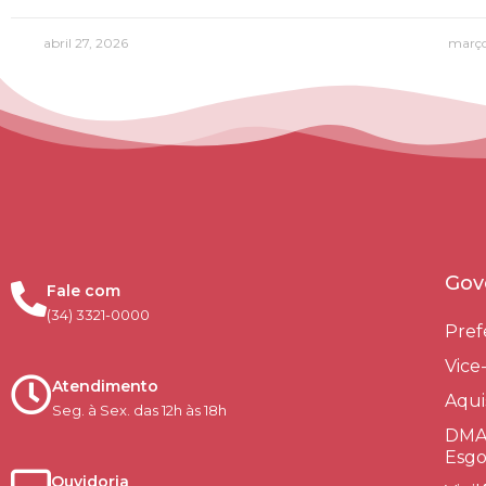
abril 27, 2026
março
Gov
Fale com
(34) 3321-0000
Pref
Vice
Atendimento
Aqui
Seg. à Sex. das 12h às 18h
DMAE
Esgo
Ouvidoria