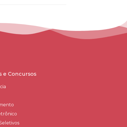
es e Concursos
cia
amento
trônico
Seletivos