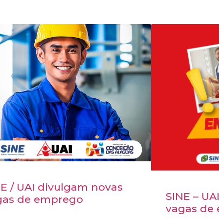
E / UAI divulgam novas
SINE – UA
gas de emprego
vagas de