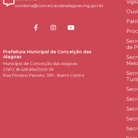
Vigi
ouvidoria@conceicaodasalagoas.mg.gov.br
Ouvi
Patr
Proc
Secr
de P
Prefeitura Municipal de Conceição das
Alagoas
Secr
Meio
Município de Conceição das Alagoas
CNPJ: 18.428.854/0001-39
Secr
Rua Floriano Peixoto, 395 - Bairro Centro
Turi
Secr
Secr
Secr
Secr
Secr