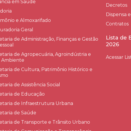
lância em Saúde
Decretos
doria
Dispensa e
imônio e Almoxarifado
Contratos
uradoria Geral
Lista de
etaria de Administração, Finanças e Gestão
2026
essoal
etaria de Agropecuária, Agroindústria e
Acessar Lis
 Ambiente
etaria de Cultura, Patrimônio Histórico e
smo
etaria de Assistência Social
etaria de Educação
etaria de Infraestrutura Urbana
etaria de Saúde
etaria de Transporte e Trânsito Urbano