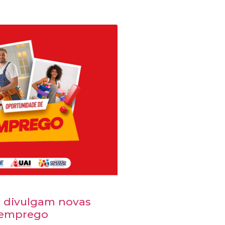
I divulgam novas
 emprego