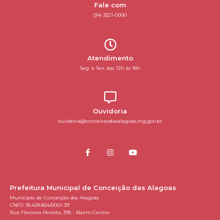
Fale com
(34) 3321-0000
Atendimento
Seg. à Sex. das 12h às 18h
Ouvidoria
ouvidoria@conceicaodasalagoas.mg.gov.br
Prefeitura Municipal de Conceição das Alagoas
Município de Conceição das Alagoas
CNPJ: 18.428.854/0001-39
Rua Floriano Peixoto, 395 - Bairro Centro