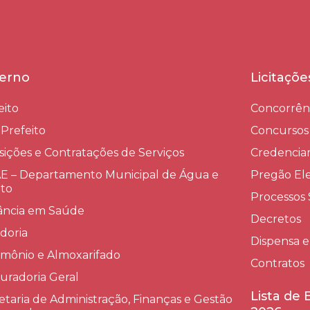
erno
Licitaçõ
eito
Concorrên
-Prefeito
Concursos
sições e Contratações de Serviços​
Credenci
 – Departamento Municipal de Água e
Pregão Ele
to
Processos 
lância em Saúde
Decretos
doria
Dispensa e
imônio e Almoxarifado
Contratos
uradoria Geral
Lista de
etaria de Administração, Finanças e Gestão