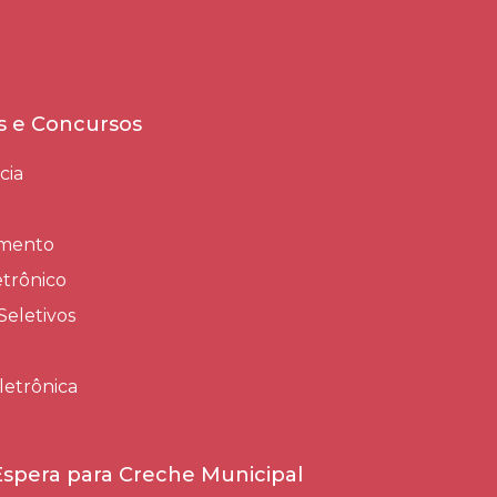
es e Concursos
cia
amento
trônico
Seletivos
letrônica
 Espera para Creche Municipal