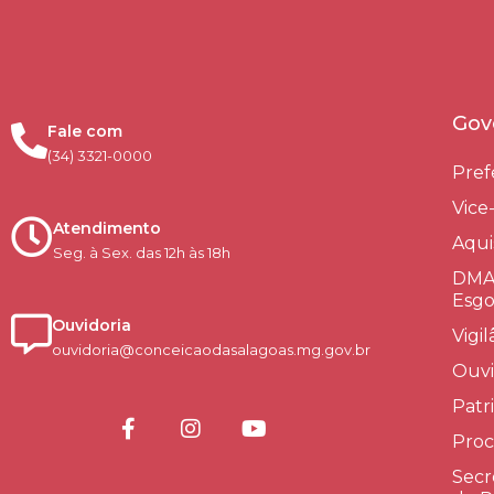
Gov
Fale com
(34) 3321-0000
Pref
Vice
Atendimento
Aqui
Seg. à Sex. das 12h às 18h
DMAE
Esgo
Ouvidoria
Vigi
ouvidoria@conceicaodasalagoas.mg.gov.br
Ouvi
Patr
Proc
Secr