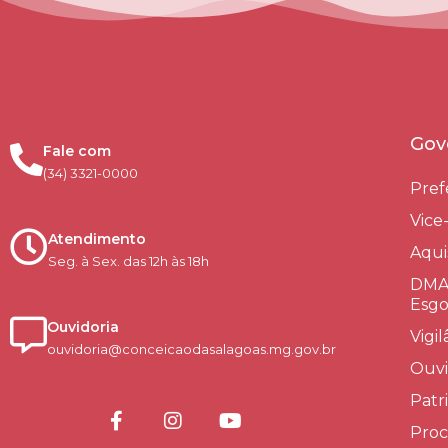
Gov
Fale com
(34) 3321-0000
Pref
Vice
Atendimento
Aqui
Seg. à Sex. das 12h às 18h
DMAE
Esgo
Ouvidoria
Vigi
ouvidoria@conceicaodasalagoas.mg.gov.br
Ouvi
Patr
Proc