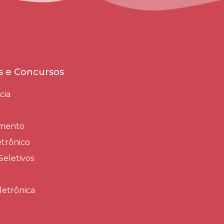
es e Concursos
cia
amento
trônico
Seletivos
letrônica