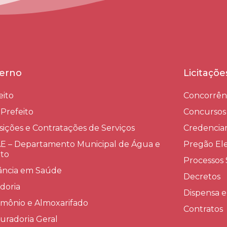
erno
Licitaçõ
eito
Concorrên
-Prefeito
Concursos
sições e Contratações de Serviços​
Credenci
 – Departamento Municipal de Água e
Pregão Ele
to
Processos 
lância em Saúde
Decretos
doria
Dispensa e
imônio e Almoxarifado
Contratos
uradoria Geral