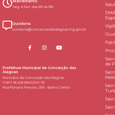
Atendimento
Aqui
Seg. à Sex. das 12h às 18h
DMAE
Esgo
Ouvidoria
Vigi
ouvidoria@conceicaodasalagoas.mg.gov.br
Ouvi
Patr
Proc
Secr
de P
Prefeitura Municipal de Conceição das
Alagoas
Secr
Meio
Município de Conceição das Alagoas
CNPJ: 18.428.854/0001-39
Secr
Rua Floriano Peixoto, 395 - Bairro Centro
Turi
Secr
Secr