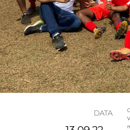
O
DATA
V
13.09.22
m