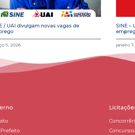
E / UAI divulgam novas vagas de
SINE – 
prego
empre
o 9, 2026
janeiro 7
erno
Licitaçõ
eito
Concorrên
-Prefeito
Concursos