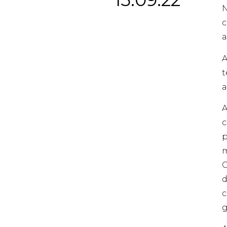
N
c
a
A
t
a
A
c
p
m
C
d
c
g