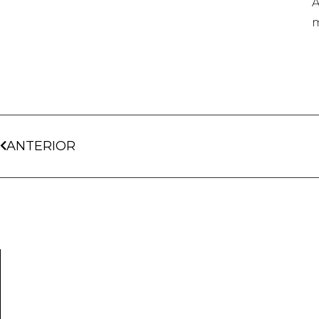
A
m
ANTERIOR