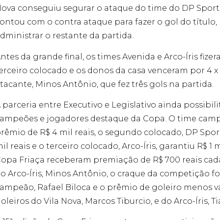
ova conseguiu segurar o ataque do time do DP Sports,
ontou com o contra ataque para fazer o gol do títul
dministrar o restante da partida.
ntes da grande final, os times Avenida e Arco-Íris fiz
erceiro colocado e os donos da casa venceram por 4 x 
tacante, Minos Antônio, que fez três gols na partida.
 parceria entre Executivo e Legislativo ainda possibi
ampeões e jogadores destaque da Copa. O time campe
rêmio de R$ 4 mil reais, o segundo colocado, DP Sport
il reais e o terceiro colocado, Arco-Íris, garantiu R$ 1 
opa Friaça receberam premiação de R$ 700 reais cada.
o Arco-Íris, Minos Antônio, o craque da competição fo
ampeão, Rafael Biloca e o prêmio de goleiro menos va
oleiros do Vila Nova, Marcos Tiburcio, e do Arco-Íris, T