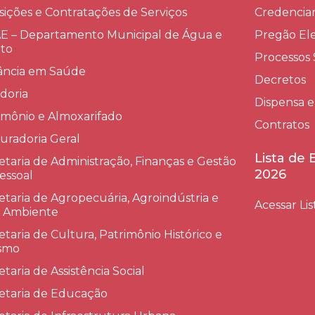
sições e Contratações de Serviços​
Credenci
 – Departamento Municipal de Água e
Pregão Ele
to
Processos 
lância em Saúde
Decretos
doria
Dispensa e
imônio e Almoxarifado
Contratos
uradoria Geral
Lista de
etaria de Administração, Finanças e Gestão
2026
essoal
etaria de Agropecuária, Agroindústria e
Acessar Lis
 Ambiente
etaria de Cultura, Patrimônio Histórico e
smo
etaria de Assistência Social
etaria de Educação