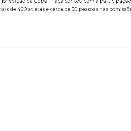
 15ª edição da Copa Friaça contou com a participação 
ais de 400 atletas e cerca de 50 pessoas nas comissõe