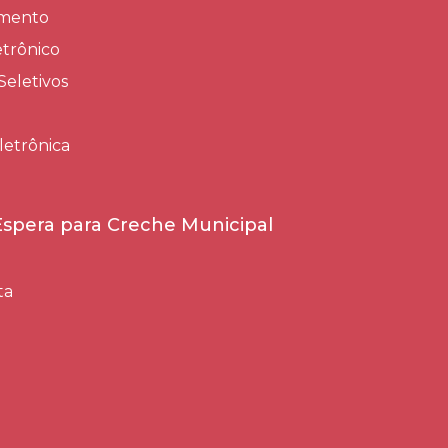
amento
trônico
Seletivos
letrônica
 Espera para Creche Municipal
ta