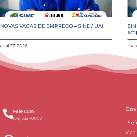
NOVAS VAGAS DE EMPREGO – SINE / UAI
SIN
em
abril 27, 2026
març
Gov
Fale com
(34) 3321-0000
Pref
Vice