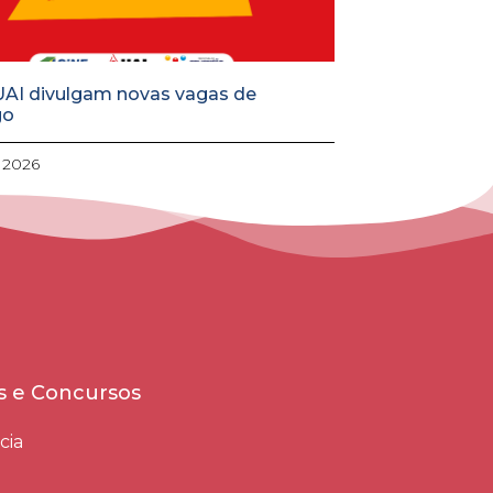
UAI divulgam novas vagas de
go
, 2026
es e Concursos
cia