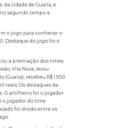
 da cidade de Guaíra, e
o, no segundo tempo e
eram o jogo para conhecer o
0. Destaque do jogo foi o
litou a premiação dos times
ão, Vila Nova, levou
s (Guaíra), recebeu R$ 1.900
mil reais. Os destaques da
 O artilheiro foi o jogador
i o jogador do time
zado foi divido entre os
iago.