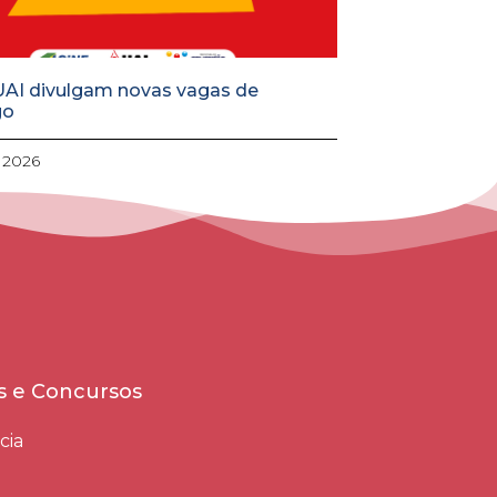
UAI divulgam novas vagas de
go
, 2026
es e Concursos
cia