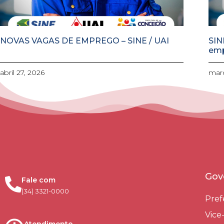
NOVAS VAGAS DE EMPREGO – SINE / UAI
SIN
em
abril 27, 2026
març
Gov
Fale com
(34) 3321-0000
Pref
Vice