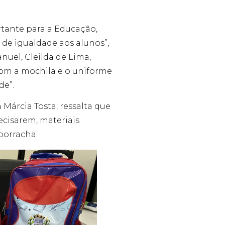
rtante para a Educação,
de igualdade aos alunos”,
nuel, Cleilda de Lima,
com a mochila e o uniforme
de”.
 Márcia Tosta, ressalta que
ecisarem, materiais
borracha.