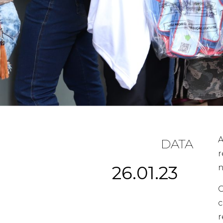
A
DATA
r
26.01.23
n
O
c
r