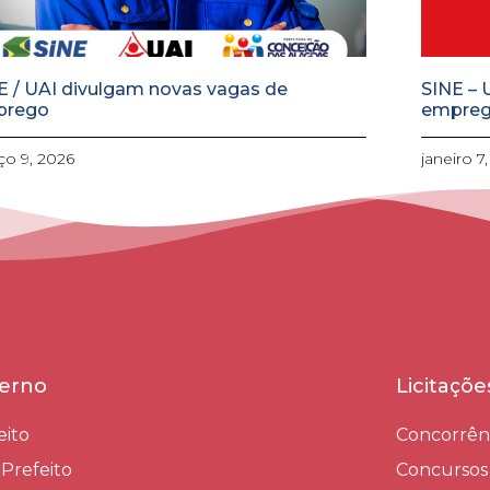
E / UAI divulgam novas vagas de
SINE – 
prego
empre
o 9, 2026
janeiro 7
erno
Licitaçõ
eito
Concorrên
-Prefeito
Concursos