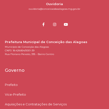
Ouvidoria
ouvidoria@conceicaodasalagoas.mg.gov.br
Prefeitura Municipal de Conceição das Alagoas
Município de Conceição das Alagoas
CNPJ: 18.428.854/0001-39
Rua Floriano Peixoto, 395 - Bairro Centro
Governo
Prefeito
Vice-Prefeito
Aquisições e Contratações de Serviços​