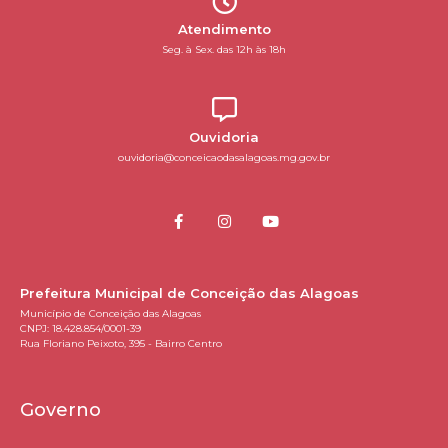
Atendimento
Seg. à Sex. das 12h às 18h
Ouvidoria
ouvidoria@conceicaodasalagoas.mg.gov.br
Prefeitura Municipal de Conceição das Alagoas
Município de Conceição das Alagoas
CNPJ: 18.428.854/0001-39
Rua Floriano Peixoto, 395 - Bairro Centro
Governo