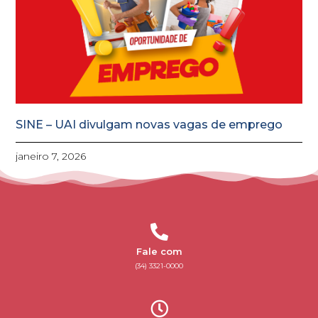
SINE – UAI divulgam novas vagas de emprego
janeiro 7, 2026
Fale com
(34) 3321-0000