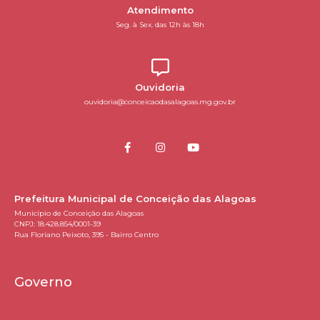
Atendimento
Seg. à Sex. das 12h às 18h
Ouvidoria
ouvidoria@conceicaodasalagoas.mg.gov.br
Prefeitura Municipal de Conceição das Alagoas
Município de Conceição das Alagoas
CNPJ: 18.428.854/0001-39
Rua Floriano Peixoto, 395 - Bairro Centro
Governo