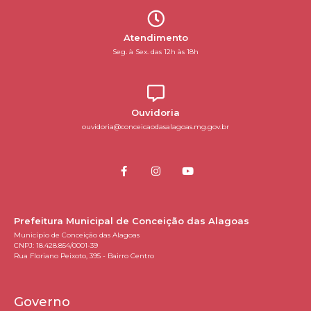
Atendimento
Seg. à Sex. das 12h às 18h
Ouvidoria
ouvidoria@conceicaodasalagoas.mg.gov.br
Prefeitura Municipal de Conceição das Alagoas
Município de Conceição das Alagoas
CNPJ: 18.428.854/0001-39
Rua Floriano Peixoto, 395 - Bairro Centro
Governo