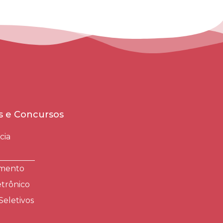
es e Concursos
cia
amento
trônico
Seletivos