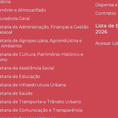
doria
Dispensa e
imônio e Almoxarifado
Contratos
uradoria Geral
Lista de
etaria de Administração, Finanças e Gestão
2026
essoal
etaria de Agropecuária, Agroindústria e
Acessar Lis
 Ambiente
etaria de Cultura, Patrimônio Histórico e
smo
etaria de Assistência Social
etaria de Educação
etaria de Infraestrutura Urbana
etaria de Saúde
etaria de Transporte e Trânsito Urbano
etaria de Comunicação e Transparência