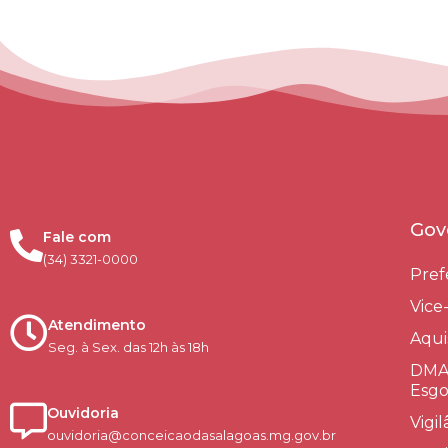
Gov
Fale com
(34) 3321-0000
Pref
Vice
Atendimento
Aqui
Seg. à Sex. das 12h às 18h
DMAE
Esgo
Ouvidoria
Vigi
ouvidoria@conceicaodasalagoas.mg.gov.br