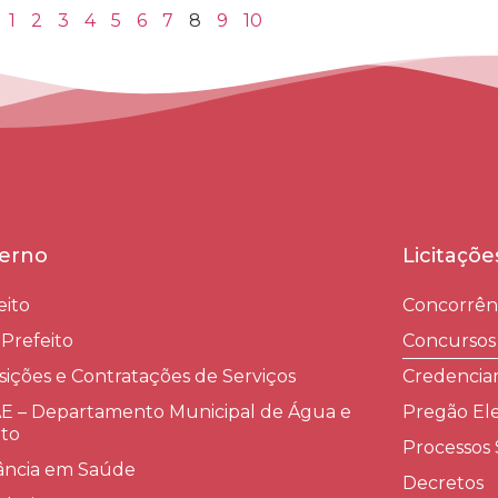
1
2
3
4
5
6
7
8
9
10
erno
Licitaçõ
eito
Concorrên
-Prefeito
Concursos
sições e Contratações de Serviços​
Credenci
 – Departamento Municipal de Água e
Pregão Ele
to
Processos 
lância em Saúde
Decretos