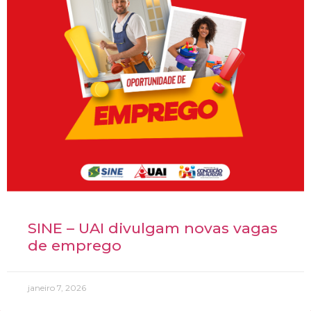
SINE – UAI divulgam novas vagas
de emprego
janeiro 7, 2026