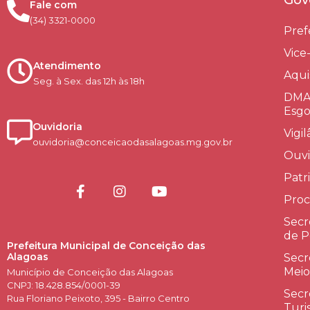
Gov
Fale com
(34) 3321-0000
Pref
Vice
Atendimento
Aqui
Seg. à Sex. das 12h às 18h
DMAE
Esgo
Ouvidoria
Vigi
ouvidoria@conceicaodasalagoas.mg.gov.br
Ouvi
Patr
Proc
Secr
de P
Prefeitura Municipal de Conceição das
Alagoas
Secr
Meio
Município de Conceição das Alagoas
CNPJ: 18.428.854/0001-39
Secr
Rua Floriano Peixoto, 395 - Bairro Centro
Turi