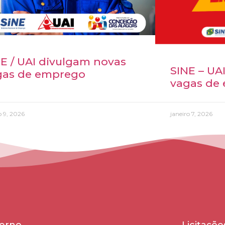
E / UAI divulgam novas
SINE – UA
gas de emprego
vagas de
 9, 2026
janeiro 7, 2026