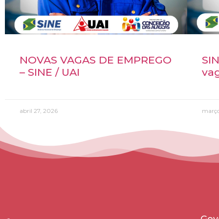
NOVAS VAGAS DE EMPREGO
SIN
– SINE / UAI
va
abril 27, 2026
março