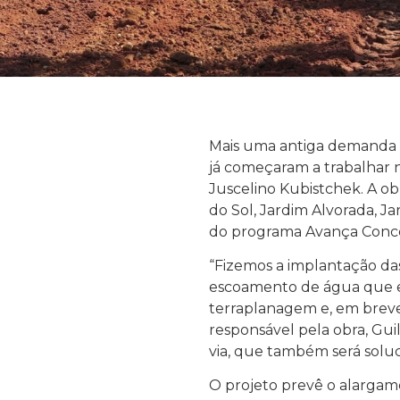
Mais uma antiga demanda 
já começaram a trabalhar 
Juscelino Kubistchek. A obr
do Sol, Jardim Alvorada, J
do programa Avança Conce
“Fizemos a implantação das
escoamento de água que exi
terraplanagem e, em breve
responsável pela obra, Gu
via, que também será soluc
O projeto prevê o alargam