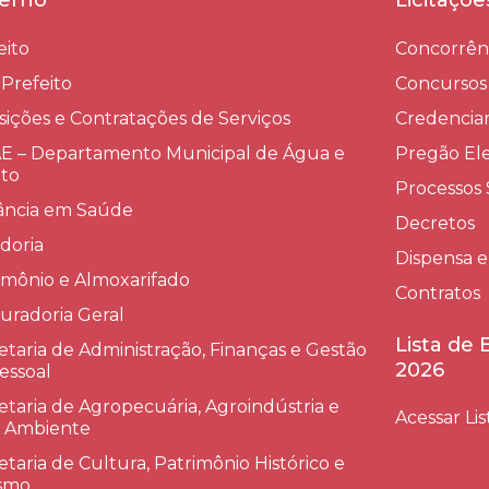
erno
Licitaçõ
eito
Concorrên
-Prefeito
Concursos
sições e Contratações de Serviços​
Credenci
 – Departamento Municipal de Água e
Pregão Ele
to
Processos 
lância em Saúde
Decretos
doria
Dispensa e
imônio e Almoxarifado
Contratos
uradoria Geral
Lista de
etaria de Administração, Finanças e Gestão
2026
essoal
etaria de Agropecuária, Agroindústria e
Acessar Lis
 Ambiente
etaria de Cultura, Patrimônio Histórico e
smo