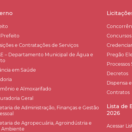
erno
Licitaçõ
eito
Concorrên
-Prefeito
Concursos
sições e Contratações de Serviços​
Credenci
 – Departamento Municipal de Água e
Pregão Ele
to
Processos 
lância em Saúde
Decretos
doria
Dispensa e
imônio e Almoxarifado
Contratos
uradoria Geral
Lista de
etaria de Administração, Finanças e Gestão
2026
essoal
etaria de Agropecuária, Agroindústria e
Acessar Lis
 Ambiente