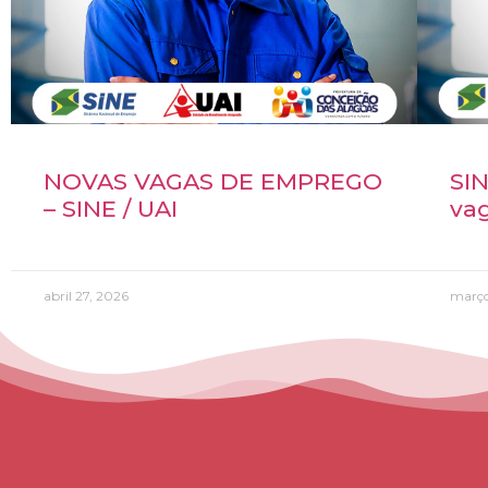
NOVAS VAGAS DE EMPREGO
SIN
– SINE / UAI
va
abril 27, 2026
março