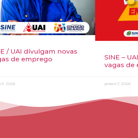
E / UAI divulgam novas
SINE – UA
gas de emprego
vagas de
 9, 2026
janeiro 7, 2026