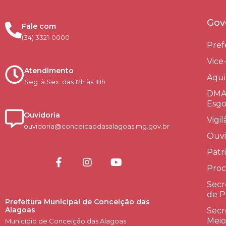
Gov
Fale com
(34) 3321-0000
Pref
Vice
Atendimento
Aqui
Seg. à Sex. das 12h às 18h
DMAE
Esgo
Ouvidoria
Vigi
ouvidoria@conceicaodasalagoas.mg.gov.br
Ouvi
Patr
Proc
Secr
de P
Prefeitura Municipal de Conceição das
Alagoas
Secr
Meio
Município de Conceição das Alagoas