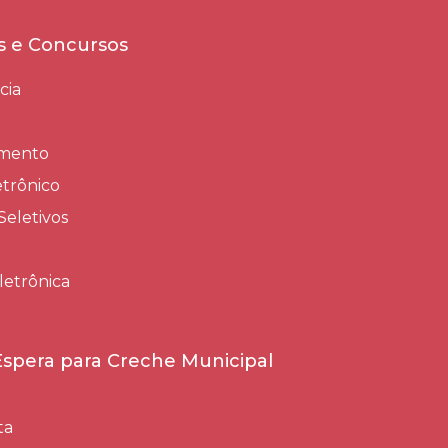
es e Concursos
cia
amento
trônico
Seletivos
letrônica
 Espera para Creche Municipal
ta