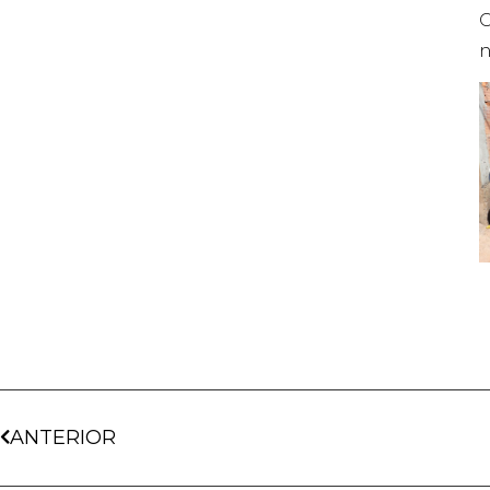
O
n
ANTERIOR