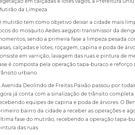
egetação em calçadas e lotes vagos, a Prefeitura uniu 
utirão da Limpeza.
 mutirão tem como objetivo deixar a cidade mais limp
ocos do mosquito Aedes aegypti transmissor da dengu
omentos, sendo a primeira fase a limpeza pesada com
asas, calçadas e lotes, roçagem, capina e poda de árv
onsiste em varrição, lavagem das ruas e pintura de mei
ase é composta pela operação tapa-buraco e reforço n
rânsito urbano.
 Avenida Deolindo de Freitas Paixão passou por todas
gora já conta com a sinalização de trânsito completa. 
ecebendo equipes de capina e poda de árvores. O Ben
rimeiro bairro da cidade a receber as operações e ag
ltima fase do mutirão, recebendo a operação tapa-b
intura das ruas.