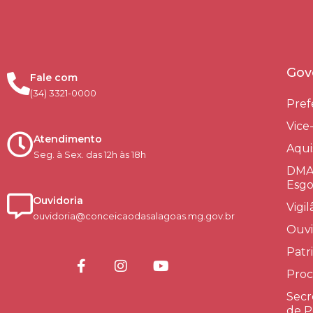
Gov
Fale com
(34) 3321-0000
Pref
Vice
Atendimento
Aqui
Seg. à Sex. das 12h às 18h
DMAE
Esgo
Ouvidoria
Vigi
ouvidoria@conceicaodasalagoas.mg.gov.br
Ouvi
Patr
Proc
Secr
de P