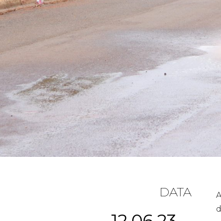
DATA
A
d
12.06.23