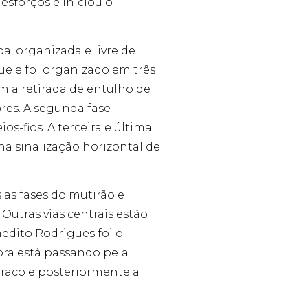
esforços e iniciou o
a, organizada e livre de
e e foi organizado em três
 a retirada de entulho de
ores. A segunda fase
os-fios. A terceira e última
a sinalização horizontal de
 as fases do mutirão e
Outras vias centrais estão
edito Rodrigues foi o
ora está passando pela
uraco e posteriormente a