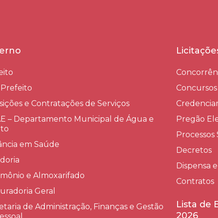
erno
Licitaçõ
eito
Concorrên
-Prefeito
Concursos
sições e Contratações de Serviços​
Credenci
 – Departamento Municipal de Água e
Pregão Ele
to
Processos 
lância em Saúde
Decretos
doria
Dispensa e
imônio e Almoxarifado
Contratos
uradoria Geral
Lista de
etaria de Administração, Finanças e Gestão
2026
essoal