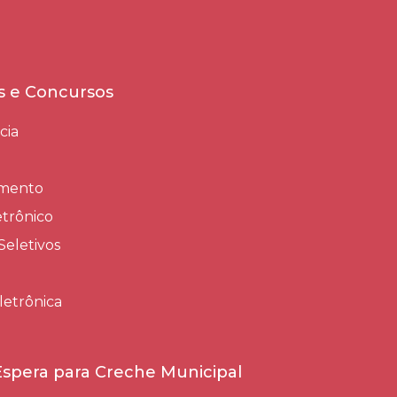
es e Concursos
cia
amento
trônico
Seletivos
letrônica
 Espera para Creche Municipal