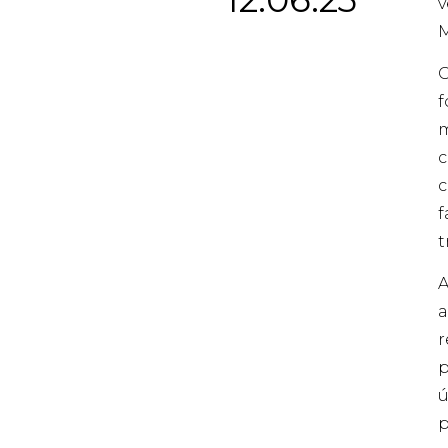
v
M
O
f
m
c
c
f
t
A
a
r
p
ú
p