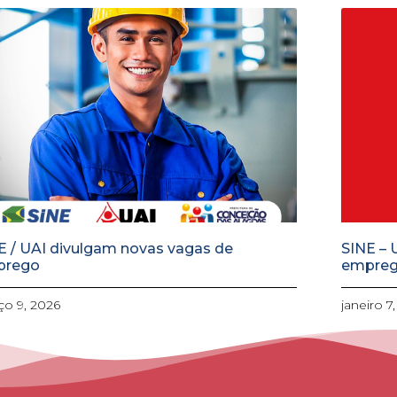
E / UAI divulgam novas vagas de
SINE – 
prego
empre
o 9, 2026
janeiro 7