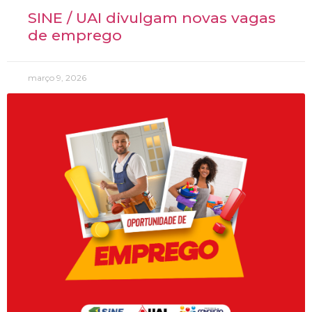
SINE / UAI divulgam novas vagas
de emprego
março 9, 2026