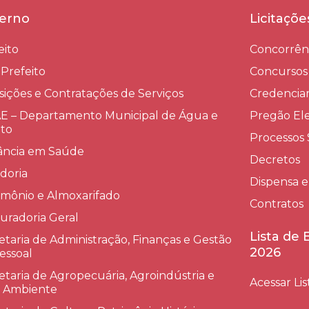
erno
Licitaçõ
eito
Concorrên
-Prefeito
Concursos
sições e Contratações de Serviços​
Credenci
 – Departamento Municipal de Água e
Pregão Ele
to
Processos 
lância em Saúde
Decretos
doria
Dispensa e
imônio e Almoxarifado
Contratos
uradoria Geral
Lista de
etaria de Administração, Finanças e Gestão
2026
essoal
etaria de Agropecuária, Agroindústria e
Acessar Lis
 Ambiente