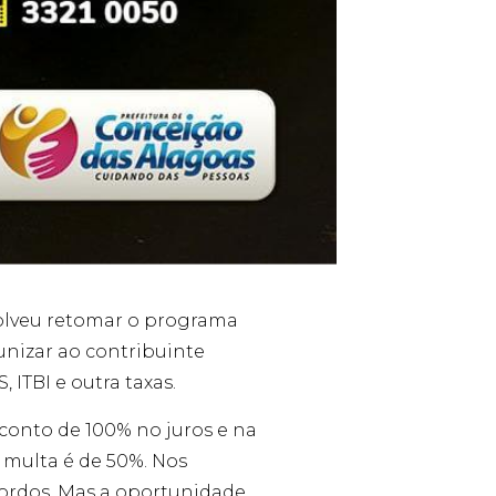
solveu retomar o programa
unizar ao contribuinte
 ITBI e outra taxas.
esconto de 100% no juros e na
 multa é de 50%. Nos
cordos. Mas a oportunidade