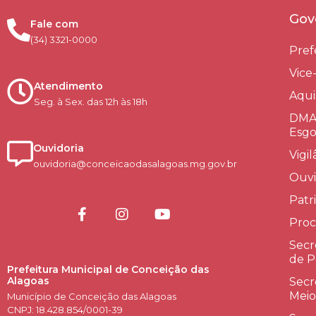
Gov
Fale com
(34) 3321-0000
Pref
Vice
Atendimento
Aqui
Seg. à Sex. das 12h às 18h
DMAE
Esgo
Ouvidoria
Vigi
ouvidoria@conceicaodasalagoas.mg.gov.br
Ouvi
Patr
Proc
Secr
de P
Prefeitura Municipal de Conceição das
Alagoas
Secr
Meio
Município de Conceição das Alagoas
CNPJ: 18.428.854/0001-39