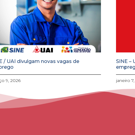
E / UAI divulgam novas vagas de
SINE – 
prego
empre
o 9, 2026
janeiro 7