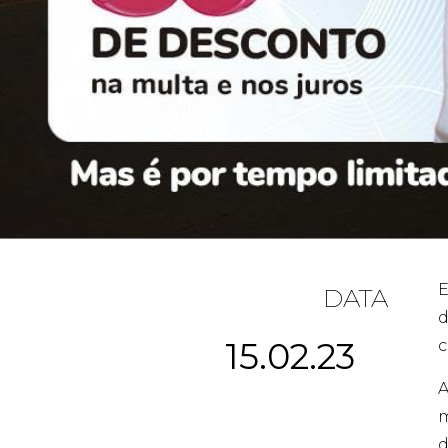
E
DATA
d
15.02.23
c
A
m
d