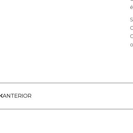
é
S
C
C
o
ANTERIOR