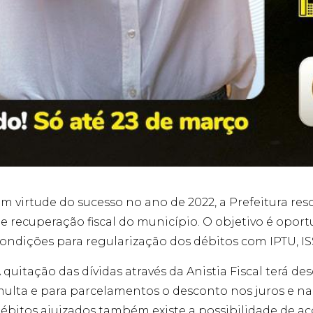
m virtude do sucesso no ano de 2022, a Prefeitura re
e recuperação fiscal do município. O objetivo é oport
ondições para regularização dos débitos com IPTU, ISS,
 quitação das dívidas através da Anistia Fiscal terá d
ulta e para parcelamentos o desconto nos juros e na
ébitos ajuizados também existe a possibilidade de a