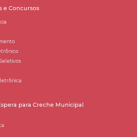
es e Concursos
cia
amento
trônico
Seletivos
letrônica
 Espera para Creche Municipal
ta