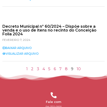
Decreto Municipal nº 60/2024 – Dispõe sobre a
venda e o uso de itens no recinto do Conceição
Folia 2024
FEVEREIRO 7, 2024
BAIXAR ARQUIVO
VISUALIZAR ARQUIVO
1
2
3
4
5
6
7
8
9
10
Fale com
(34) 3321-0000