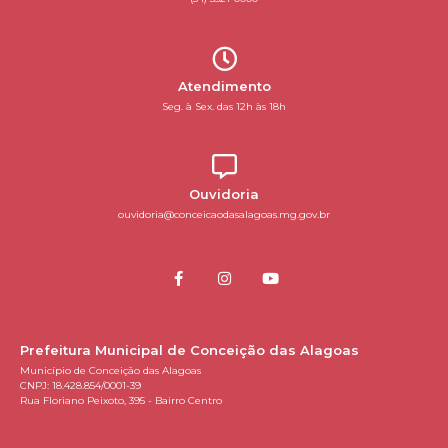
Atendimento
Seg. à Sex. das 12h às 18h
Ouvidoria
ouvidoria@conceicaodasalagoas.mg.gov.br
Prefeitura Municipal de Conceição das Alagoas
Município de Conceição das Alagoas
CNPJ: 18.428.854/0001-39
Rua Floriano Peixoto, 395 - Bairro Centro